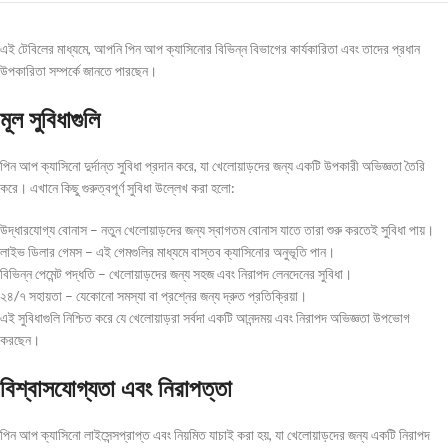
এই টেবিলের মাধ্যমে, আপনি পিন আপ ক্যাসিনোর বিভিন্ন বিভাগের কার্যকারিতা এবং তাদের প্রধান
উপকারিতা সম্পর্কে জানতে পারছেন।
মূল সুবিধাগুলি
পিন আপ ক্যাসিনো দুর্দান্ত সুবিধা প্রদান করে, যা খেলোয়াড়দের জন্য একটি উপকারী অভিজ্ঞতা তৈরি
করে। এখানে কিছু গুরুত্বপূর্ণ সুবিধা উল্লেখ করা হলো:
উদ্ধারযোগ্য বোনাস – নতুন খেলোয়াড়দের জন্য স্বাগতম বোনাস যাতে তারা শুরু করতেই সুবিধা পায়।
লাইভ ডিলার গেমস – এই গেমগুলির মাধ্যমে বাস্তব ক্যাসিনোর অনুভূতি পান।
বিভিন্ন পেমেন্ট পদ্ধতি – খেলোয়াড়দের জন্য সহজ এবং নিরাপদ লেনদেনের সুবিধা।
২৪/৭ সহায়তা – যেকোনো সমস্যা বা প্রশ্নের জন্য দ্রুত প্রতিক্রিয়া।
এই সুবিধাগুলি নিশ্চিত করে যে খেলোয়াড়রা সর্বদা একটি আনন্দময় এবং নিরাপদ অভিজ্ঞতা উপভোগ
করছেন।
বিশ্বাসযোগ্যতা এবং নিরাপত্তা
পিন আপ ক্যাসিনো লাইসেন্সপ্রাপ্ত এবং নিয়মিত যাচাই করা হয়, যা খেলোয়াড়দের জন্য একটি নিরাপদ