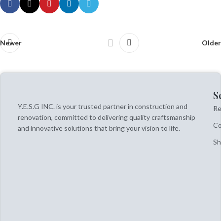
Newer
Older
S
Y.E.S.G INC. is your trusted partner in construction and
Re
renovation, committed to delivering quality craftsmanship
Co
and innovative solutions that bring your vision to life.
S