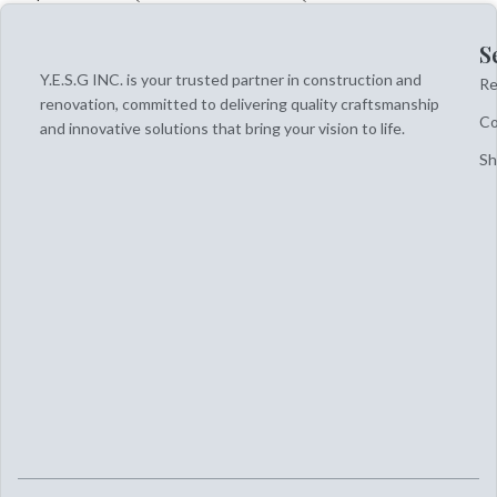
S
Y.E.S.G INC. is your trusted partner in construction and
Re
renovation, committed to delivering quality craftsmanship
Co
and innovative solutions that bring your vision to life.
S