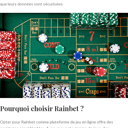
que leurs données sont sécurisées.
Pourquoi choisir Rainbet ?
Opter pour Rainbet comme plateforme de jeu en ligne offre des