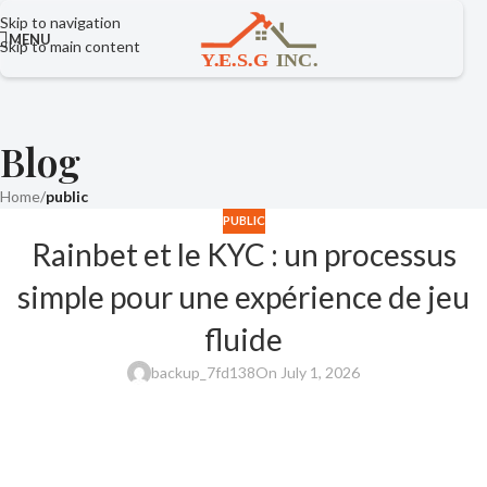
Skip to navigation
MENU
Skip to main content
Blog
Home
/
public
PUBLIC
Rainbet et le KYC : un processus
simple pour une expérience de jeu
fluide
backup_7fd138
On July 1, 2026